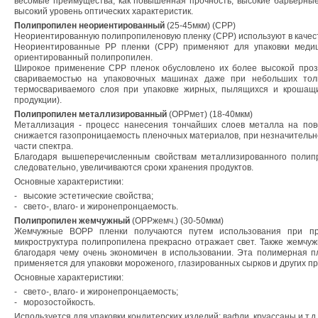
весомые преимущества, как повышенная прочность, высокие барьерные 
высокий уровень оптических характеристик.
Полипропилен неориентированный
(25-45мкм) (СРР)
Неориентированную полипропиленовую пленку (
CPP
) используют в каче
Неориентированные РР пленки (
CPP
) применяют для упаковки медиц
ориентированный полипропилен.
Широкое применение СРР пленок обусловлено их более высокой проз
свариваемостью на упаковочных машинах даже при небольших тол
термосвариваемого слоя при упаковке жирных, пылящихся и крошащихс
продукции).
Полипропилен металлизированный
(ОРРмет) (18-40мкм)
Металлизация - процесс нанесения тончайших слоев металла на пове
снижается газопроницаемость пленочных материалов, при незначительном
части спектра.
Благодаря вышеперечисленным свойствам металлизированного полипр
следовательно, увеличиваются сроки хранения продуктов.
Основные характеристики:
-
высокие эстетические свойства;
-
свето-, влаго- и жиронепронцаемость.
Полипропилен жемчужный
(ОРРжемч.) (30-50мкм)
Жемчужные ВОРР пленки получаются путем использования при про
микроструктура полипропилена прекрасно отражает свет. Также жемч
благодаря чему очень экономичен в использовании. Эта полимерная п
применяется для упаковки мороженого, глазированных сырков и других п
Основные характеристики:
-
свето-, влаго- и жиронепронцаемость;
-
морозостойкость.
Используется для упаковки кондитерских изделий: вафли, круассаны и т.д.