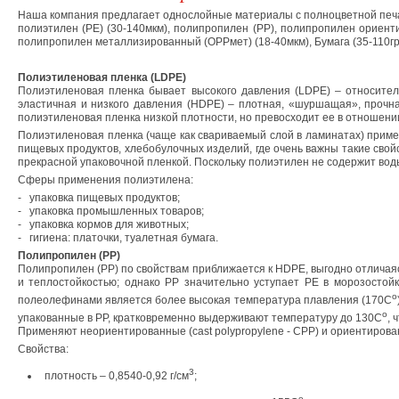
Наша компания предлагает однослойные материалы с полноцветной печ
полиэтилен (РЕ) (30-140мкм), полипропилен (РР), полипропилен ориент
полипропилен металлизированный (ОРРмет) (18-40мкм), Бумага (35-110гр/
Полиэтиленовая пленка (LDPE)
Полиэтиленовая пленка бывает высокого давления (
LDPE
) – относите
эластичная и низкого давления (
HDPE
) – плотная, «шуршащая», прочн
полиэтиленовая пленка низкой плотности, но превосходит ее в отношен
Полиэтиленовая пленка (чаще как свариваемый слой в ламинатах) приме
пищевых продуктов, хлебобулочных изделий, где очень важны такие свойс
прекрасной упаковочной пленкой. Поскольку полиэтилен не содержит воды
Сферы применения полиэтилена:
-
упаковка пищевых продуктов;
-
упаковка промышленных товаров;
-
упаковка кормов для животных;
-
гигиена: платочки, туалетная бумага.
Полипропилен (РР)
Полипропилен (РР) по свойствам приближается к
HDPE
, выгодно отлича
и теплостойкостью; однако РР значительно уступает РЕ в морозосто
o
полеолефинами является более высокая температура плавления (170С
o
упакованные в РР, кратковременно выдерживают температуру до 130С
, 
Применяют неориентированные (
cast polypropylene
- СРР) и ориентирова
Свойства:
3
плотность – 0,8540-0,92 г/см
;
o