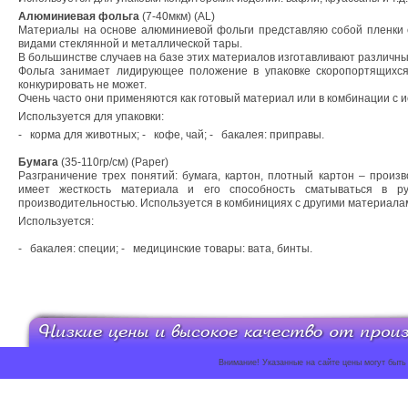
Алюминиевая фольга
(7-40мкм) (AL)
Материалы на основе алюминиевой фольги представляю собой пленки 
видами стеклянной и металлической тары.
В большинстве случаев на базе этих материалов изготавливают различны
Фольга занимает лидирующее положение в упаковке скоропортящихся 
конкурировать не может.
Очень часто они применяются как готовый материал или в комбинации с и
Используется для упаковки:
-
корма для животных;
-
кофе, чай;
-
бакалея: приправы.
Бумага
(35-110гр/см) (Paper)
Разграничение трех понятий: бумага, картон, плотный картон – произ
имеет жесткость материала и его способность сматываться в 
производительностью. Используется в комбинициях с другими материала
Используется:
-
бакалея: специи;
-
медицинские товары: вата, бинты.
Внимание! Указанные на сайте цены могут быть