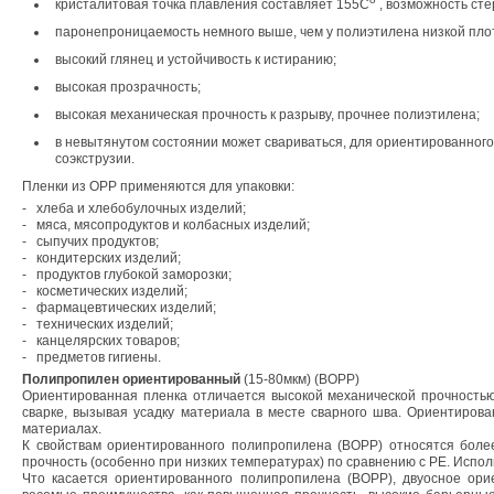
кристалитовая точка плавления составляет 155С
, возможность сте
паронепроницаемость немного выше, чем у полиэтилена низкой плот
высокий глянец и устойчивость к истиранию;
высокая прозрачность;
высокая механическая прочность к разрыву, прочнее полиэтилена;
в невытянутом состоянии может свариваться, для ориентированного
соэкструзии.
Пленки из ОРР применяются для упаковки:
-
хлеба и хлебобулочных изделий;
-
мяса, мясопродуктов и колбасных изделий;
-
сыпучих продуктов;
-
кондитерских изделий;
-
продуктов глубокой заморозки;
-
косметических изделий;
-
фармацевтических изделий;
-
технических изделий;
-
канцелярских товаров;
-
предметов гигиены.
Полипропилен ориентированный
(15-80мкм) (BОРР)
Ориентированная пленка отличается высокой механической прочностью,
сварке, вызывая усадку материала в месте сварного шва. Ориентирова
материалах.
К свойствам ориентированного полипропилена (
BO
РР) относятся боле
прочность (особенно при низких температурах) по сравнению с РЕ. Испол
Что касается ориентированного полипропилена (ВОРР), двуосное ор