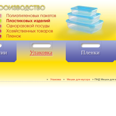
нии
Упаковка
Пленки
»
Упаковка
»
Мешки для мусора
»
ПНД Мешок для м