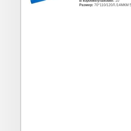
В коробке/упаковке:
10
Размер:
70*110/120Л./14МКМ 5