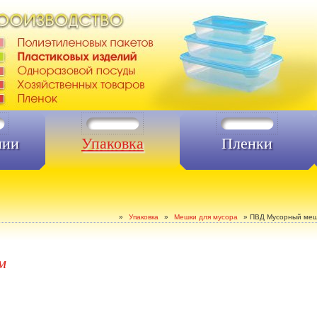
нии
Упаковка
Пленки
»
Упаковка
»
Мешки для мусора
»
ПВД Мусорный меш
м