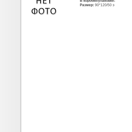
В коробке/упаковке:
Размер:
90*120/50 э